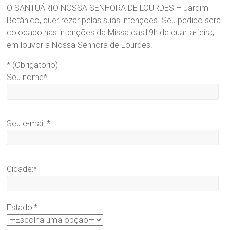
O SANTUÁRIO NOSSA SENHORA DE LOURDES – Jardim
Santuário
Botânico, quer rezar pelas suas intenções. Seu pedido será
Nossa
colocado nas intenções da Missa das19h de quarta-feira,
Senhora
em louvor a Nossa Senhora de Lourdes.
de
Lourdes
* (Obrigatório)
–
Seu nome*
Jardim
Botânico
–
Praça
Seu e-mail *
Itália,183-
Curitiba-
PR
Cidade:*
Estado:*