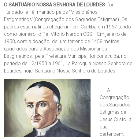
O SANTUÁRIO NOSSA SENHORA DE LOURDES
foi
Santuário
fundado e é mantido pelos “Missionários
Nossa
Estigmatinos”(Congregação dos Sagrados Estigmas). Os
Senhora
padres estigmatinos chegaram em Curitiba em 1957 tendo
de
como pioneiro o Pe. Vitório Nardon CSS. Em janeiro de
Lourdes
1958, com a doação de um terreno de 1458 metros
–
quadrados para a Associação dos Missionários
Jardim
Estigmatinos, pela Prefeitura Municipal, foi construída, no
Botânico
período de 12/1958 a 1961, a Paróquia Nossa Senhora de
–
Lourdes, hoje, Santuário Nossa Senhora de Lourdes.
Praça
Itália,183-
Curitiba-
A
PR
Congregação
dos Sagrados
Estigmas de
Jesus Cristo a
qual
pertencem,