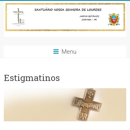
Skip
to
content
Santuário
Menu
Nossa
Senhora
Estigmatinos
de
Lourdes-
Jardim
Botânico-
Curitiba