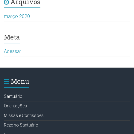
Arquivos
março 2020
Meta
Acessar
Menu
Santuário
Orientações
Missas e Confissões
Reze no Santuário